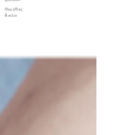
Mes offres
& actus