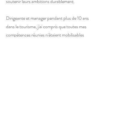
soutenir leurs ambitions durablement.
Dirigeante et manager pendant plus de 10 ans
dans le tourisme, j'ai compris que toutes mes
compétences réunies n'étaient mobilisables
qu'avec un corps en pleine santé, capable de
me porter loin et pour longtemps.
C'est ce que j'ai à cœur de te transmettre, en
consultation individuelle, dans mes
programmes et en entreprise.