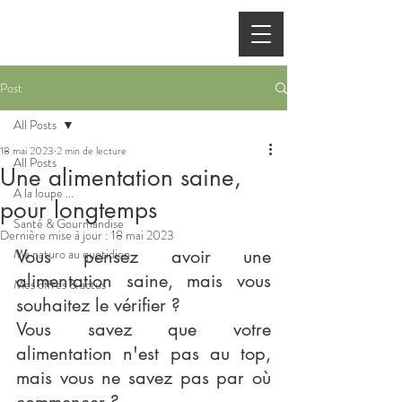
Post
All Posts
18 mai 2023
2 min de lecture
All Posts
Une alimentation saine,
A la loupe ...
pour longtemps
Santé & Gourmandise
Dernière mise à jour :
18 mai 2023
Ma naturo au quotidien
Vous pensez avoir une 
alimentation saine, mais vous 
Mes offres & actus
souhaitez le vérifier ? 
Vous savez que votre 
alimentation n'est pas au top, 
mais vous ne savez pas par où 