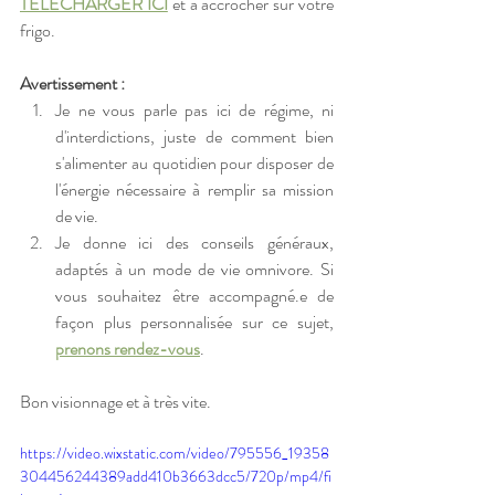
TELECHARGER ICI
 et à accrocher sur votre 
frigo. 
Avertissement : 
Je ne vous parle pas ici de régime, ni 
d'interdictions, juste de comment bien 
s'alimenter au quotidien pour disposer de 
l'énergie nécessaire à remplir sa mission 
de vie.
Je donne ici des conseils généraux, 
adaptés à un mode de vie omnivore. Si 
vous souhaitez être accompagné.e de 
façon plus personnalisée sur ce sujet, 
prenons rendez-vous
.  
Bon visionnage et à très vite. 
https://video.wixstatic.com/video/795556_19358
304456244389add410b3663dcc5/720p/mp4/fi