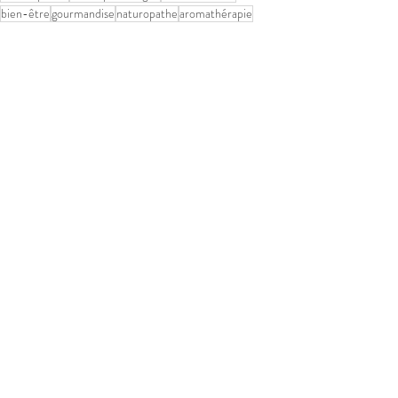
bien-être
gourmandise
naturopathe
aromathérapie
alimentation
naturopathie holistique
hygiène de vie
Ma naturo au quotidien
Posts récents
Voir tout